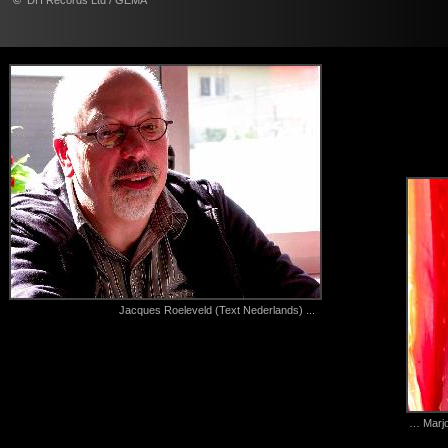
©
DH Records Ltd / GEMA
Jacques Roeleveld (Text Nederlands) ...
… Marjo