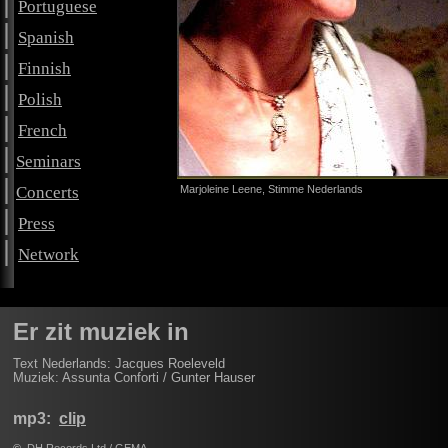
|
Portuguese
|
Spanish
|
Finnish
|
Polish
|
French
|
Seminars
|
Concerts
Marjoleine Leene, Stimme Nederlands
|
Press
|
Network
Er zit muziek in
Text Nederlands: Jacques Roeleveld
Muziek:
Assunta Conforti / Gunter Hauser
mp3:
clip