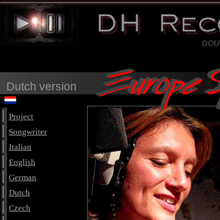
DH Records Ltd.
DOU
present: Europe Spirit
Dutch version
|
Project
|
Songwriter
|
Italian
|
English
|
German
|
Dutch
|
Czech